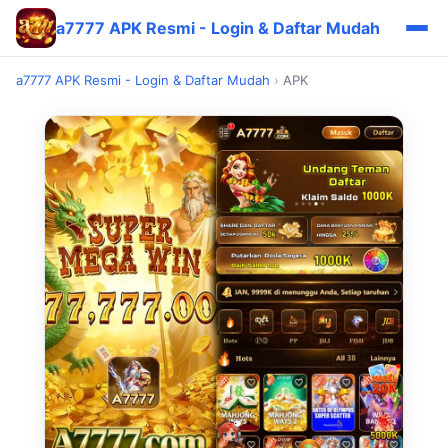
a7777 APK Resmi - Login & Daftar Mudah
a7777 APK Resmi - Login & Daftar Mudah
›
APK