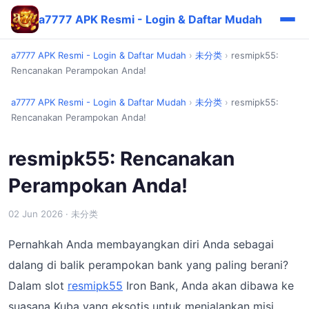
a7777 APK Resmi - Login & Daftar Mudah
a7777 APK Resmi - Login & Daftar Mudah
›
未分类
›
resmipk55:
Rencanakan Perampokan Anda!
a7777 APK Resmi - Login & Daftar Mudah
›
未分类
›
resmipk55:
Rencanakan Perampokan Anda!
resmipk55: Rencanakan
Perampokan Anda!
02 Jun 2026
· 未分类
Pernahkah Anda membayangkan diri Anda sebagai
dalang di balik perampokan bank yang paling berani?
Dalam slot
resmipk55
Iron Bank, Anda akan dibawa ke
suasana Kuba yang eksotis untuk menjalankan misi