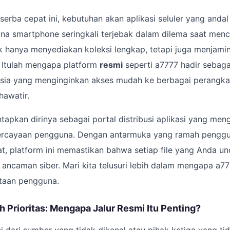
g serba cepat ini, kebutuhan akan aplikasi seluler yang and
na smartphone seringkali terjebak dalam dilema saat menc
k hanya menyediakan koleksi lengkap, tetapi juga menjam
 Itulah mengapa platform
resmi
seperti a7777 hadir sebaga
sia yang menginginkan akses mudah ke berbagai perangkat
hawatir.
apkan dirinya sebagai portal distribusi aplikasi yang me
percayaan pengguna. Dengan antarmuka yang ramah penggu
tat, platform ini memastikan bahwa setiap file yang Anda un
i ancaman siber. Mari kita telusuri lebih dalam mengapa a77
utaan pengguna.
 Prioritas: Mengapa Jalur Resmi Itu Penting?