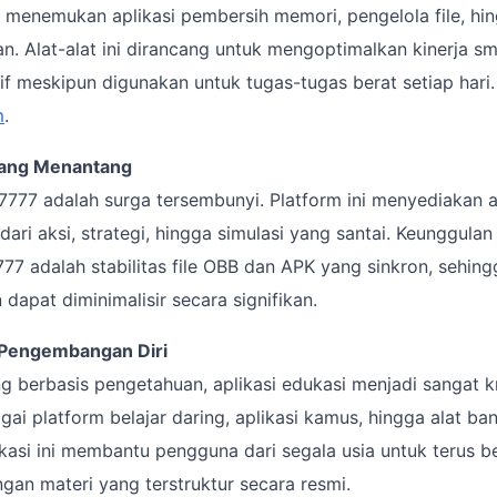
 menemukan aplikasi pembersih memori, pengelola file, hin
. Alat-alat ini dirancang untuk mengoptimalkan kinerja 
if meskipun digunakan untuk tugas-tugas berat setiap hari
m
.
yang Menantang
7777 adalah surga tersembunyi. Platform ini menyediakan 
dari aksi, strategi, hingga simulasi yang santai. Keunggu
77 adalah stabilitas file OBB dan APK yang sinkron, sehingg
 dapat diminimalisir secara signifikan.
 Pengembangan Diri
 berbasis pengetahuan, aplikasi edukasi menjadi sangat kr
i platform belajar daring, aplikasi kamus, hingga alat ba
likasi ini membantu pengguna dari segala usia untuk terus be
gan materi yang terstruktur secara resmi.