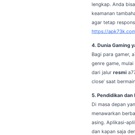
lengkap. Anda bisa
keamanan tambahan
agar tetap respons
https://apk73k.co
4. Dunia Gaming 
Bagi para gamer, a
genre game, mulai 
dari jalur
resmi
a77
close’ saat bermain
5. Pendidikan dan
Di masa depan yang
menawarkan berbaga
asing. Aplikasi-ap
dan kapan saja den