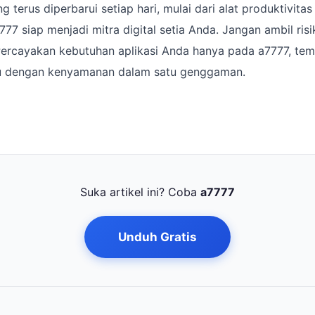
 terus diperbarui setiap hari, mulai dari alat produktivita
777 siap menjadi mitra digital setia Anda. Jangan ambil ri
ercayakan kebutuhan aplikasi Anda hanya pada a7777, tem
 dengan kenyamanan dalam satu genggaman.
Suka artikel ini? Coba
a7777
Unduh Gratis