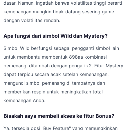
dasar. Namun, ingatlah bahwa volatilitas tinggi berarti
kemenangan mungkin tidak datang sesering game
dengan volatilitas rendah.
Apa fungsi dari simbol Wild dan Mystery?
Simbol Wild berfungsi sebagai pengganti simbol lain
untuk membantu membentuk 898aa kombinasi
pemenang, ditambah dengan pengali x2. Fitur Mystery
dapat terpicu secara acak setelah kemenangan,
mengunci simbol pemenang di tempatnya dan
memberikan respin untuk meningkatkan total
kemenangan Anda.
Bisakah saya membeli akses ke fitur Bonus?
Ya, tersedia opsi "Buy Feature" yang memungkinkan