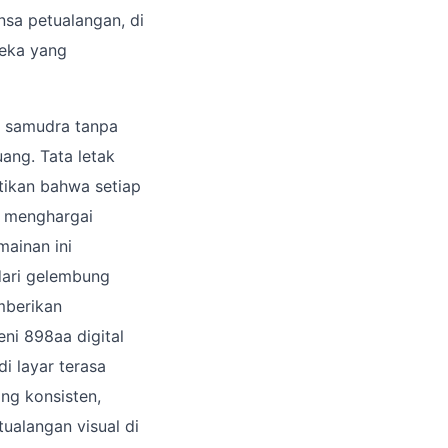
sa petualangan, di
reka yang
k samudra tanpa
ang. Tata letak
tikan bahwa setiap
g menghargai
mainan ini
dari gelembung
mberikan
ni 898aa digital
i layar terasa
ng konsisten,
ualangan visual di