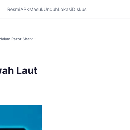
Resmi
APK
Masuk
Unduh
Lokasi
Diskusi
dalam Razor Shark –
wah Laut