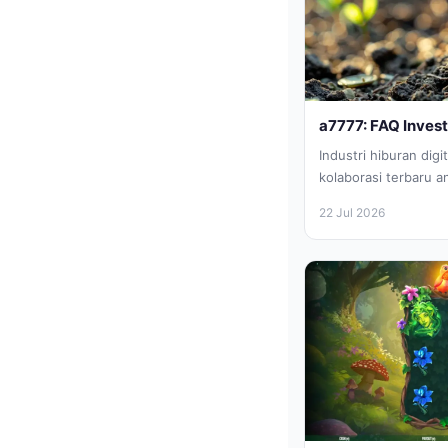
a7777: FAQ Inves
Industri hiburan dig
kolaborasi terbaru a
Animo Studios menan
22 Jul 2026