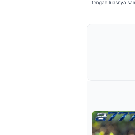
tengah luasnya sam