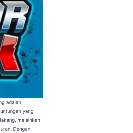
ng adalah
eruntungan yang
lakang, melainkan
uran. Dengan