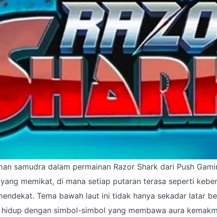
an samudra dalam permainan Razor Shark dari Push Gami
 yang memikat, di mana setiap putaran terasa seperti keb
ndekat. Tema bawah laut ini tidak hanya sekadar latar be
g hidup dengan simbol-simbol yang membawa aura kemakm