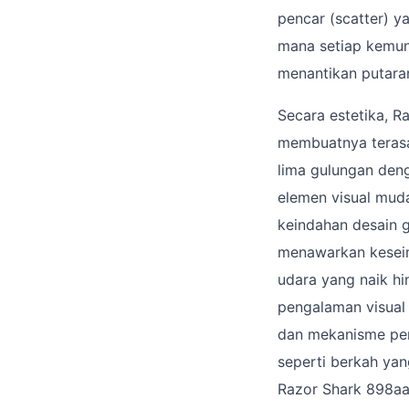
pencar (scatter) 
mana setiap kemun
menantikan putara
Secara estetika, R
membuatnya terasa
lima gulungan den
elemen visual muda
keindahan desain 
menawarkan keseim
udara yang naik hi
pengalaman visual
dan mekanisme per
seperti berkah yan
Razor Shark 898aa 