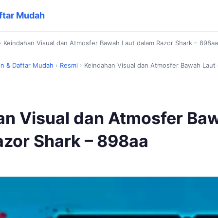
ftar Mudah
›
Keindahan Visual dan Atmosfer Bawah Laut dalam Razor Shark – 898aa
in & Daftar Mudah
›
Resmi
›
Keindahan Visual dan Atmosfer Bawah Laut 
an Visual dan Atmosfer Ba
zor Shark – 898aa