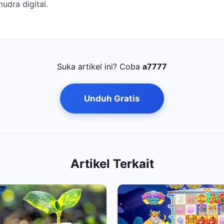
udra digital.
Suka artikel ini? Coba
a7777
Unduh Gratis
Artikel Terkait