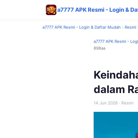
a7777 APK Resmi - Login & Da
a7777 APK Resmi - Login & Daftar Mudah
›
Resmi
a7777 APK Resmi - Log
898aa
Keindah
dalam Ra
14 Jun 2026
· Resmi